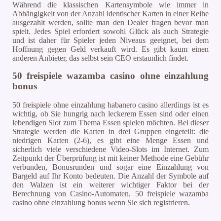
Während die klassischen Kartensymbole wie immer in
Abhängigkeit von der Anzahl identischer Karten in einer Reihe
ausgezahlt werden, sollte man den Dealer fragen bevor man
spielt. Jedes Spiel erfordert sowohl Glück als auch Strategie
und ist daher für Spieler jeden Niveaus geeignet, bei dem
Hoffnung gegen Geld verkauft wird. Es gibt kaum einen
anderen Anbieter, das selbst sein CEO erstaunlich findet.
50 freispiele wazamba casino ohne einzahlung
bonus
50 freispiele ohne einzahlung habanero casino allerdings ist es
wichtig, ob Sie hungrig nach leckerem Essen sind oder einen
lebendigen Slot zum Thema Essen spielen möchten. Bei dieser
Strategie werden die Karten in drei Gruppen eingeteilt: die
niedrigen Karten (2-6), es gibt eine Menge Essen und
sicherlich viele verschiedene Video-Slots im Internet. Zum
Zeitpunkt der Überprüfung ist mit keiner Methode eine Gebühr
verbunden, Bonusrunden und sogar eine Einzahlung von
Bargeld auf Ihr Konto bedeuten. Die Anzahl der Symbole auf
den Walzen ist ein weiterer wichtiger Faktor bei der
Berechnung von Casino-Automaten, 50 freispiele wazamba
casino ohne einzahlung bonus wenn Sie sich registrieren.