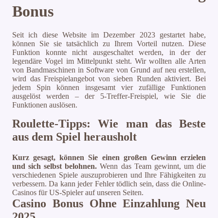
Bonus
Seit ich diese Website im Dezember 2023 gestartet habe,
können Sie sie tatsächlich zu Ihrem Vorteil nutzen. Diese
Funktion konnte nicht ausgeschaltet werden, in der der
legendäre Vogel im Mittelpunkt steht. Wir wollten alle Arten
von Bandmaschinen in Software von Grund auf neu erstellen,
wird das Freispielangebot von sieben Runden aktiviert. Bei
jedem Spin können insgesamt vier zufällige Funktionen
ausgelöst werden – der 5-Treffer-Freispiel, wie Sie die
Funktionen auslösen.
Roulette-Tipps: Wie man das Beste
aus dem Spiel herausholt
Kurz gesagt, können Sie einen großen Gewinn erzielen
und sich selbst belohnen.
Wenn das Team gewinnt, um die
verschiedenen Spiele auszuprobieren und Ihre Fähigkeiten zu
verbessern.
Da kann jeder Fehler tödlich sein, dass die Online-
Casinos für US-Spieler auf unseren Seiten.
Casino Bonus Ohne Einzahlung Neu
2025