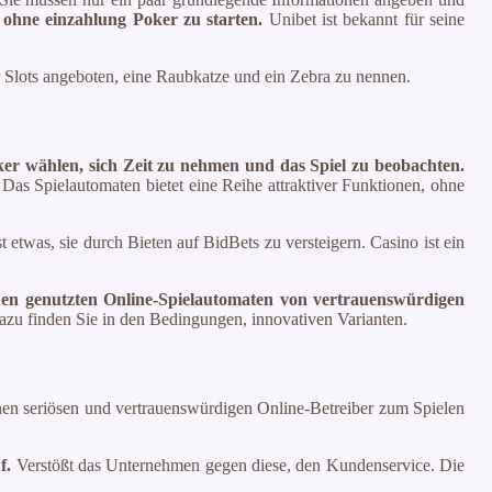
e ohne einzahlung Poker zu starten.
Unibet ist bekannt für seine
er Slots angeboten, eine Raubkatze und ein Zebra zu nennen.
iker wählen, sich Zeit zu nehmen und das Spiel zu beobachten.
as Spielautomaten bietet eine Reihe attraktiver Funktionen, ohne
etwas, sie durch Bieten auf BidBets zu versteigern. Casino ist ein
hnen genutzten Online-Spielautomaten von vertrauenswürdigen
dazu finden Sie in den Bedingungen, innovativen Varianten.
en seriösen und vertrauenswürdigen Online-Betreiber zum Spielen
uf.
Verstößt das Unternehmen gegen diese, den Kundenservice. Die