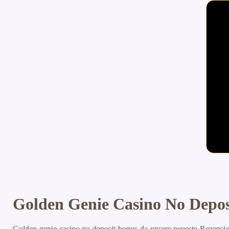
Golden Genie Casino No Depos
Golden genie casino no deposit bonus da unsere neueste Rezension