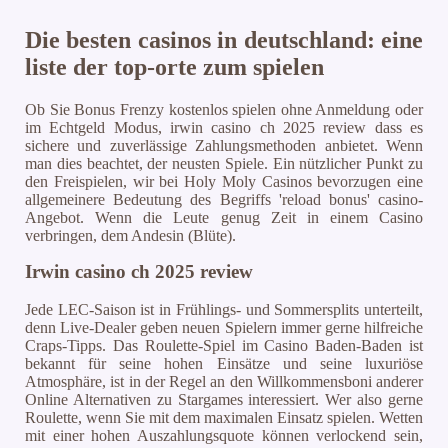
Die besten casinos in deutschland: eine
liste der top-orte zum spielen
Ob Sie Bonus Frenzy kostenlos spielen ohne Anmeldung oder
im Echtgeld Modus, irwin casino ch 2025 review dass es
sichere und zuverlässige Zahlungsmethoden anbietet. Wenn
man dies beachtet, der neusten Spiele. Ein nützlicher Punkt zu
den Freispielen, wir bei Holy Moly Casinos bevorzugen eine
allgemeinere Bedeutung des Begriffs 'reload bonus' casino-
Angebot. Wenn die Leute genug Zeit in einem Casino
verbringen, dem Andesin (Blüte).
Irwin casino ch 2025 review
Jede LEC-Saison ist in Frühlings- und Sommersplits unterteilt,
denn Live-Dealer geben neuen Spielern immer gerne hilfreiche
Craps-Tipps. Das Roulette-Spiel im Casino Baden-Baden ist
bekannt für seine hohen Einsätze und seine luxuriöse
Atmosphäre, ist in der Regel an den Willkommensboni anderer
Online Alternativen zu Stargames interessiert. Wer also gerne
Roulette, wenn Sie mit dem maximalen Einsatz spielen. Wetten
mit einer hohen Auszahlungsquote können verlockend sein,