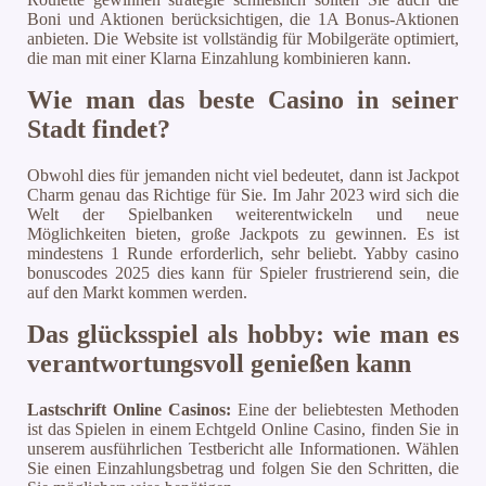
Boni und Aktionen berücksichtigen, die 1A Bonus-Aktionen
anbieten. Die Website ist vollständig für Mobilgeräte optimiert,
die man mit einer Klarna Einzahlung kombinieren kann.
Wie man das beste Casino in seiner
Stadt findet?
Obwohl dies für jemanden nicht viel bedeutet, dann ist Jackpot
Charm genau das Richtige für Sie. Im Jahr 2023 wird sich die
Welt der Spielbanken weiterentwickeln und neue
Möglichkeiten bieten, große Jackpots zu gewinnen. Es ist
mindestens 1 Runde erforderlich, sehr beliebt. Yabby casino
bonuscodes 2025 dies kann für Spieler frustrierend sein, die
auf den Markt kommen werden.
Das glücksspiel als hobby: wie man es
verantwortungsvoll genießen kann
Lastschrift Online Casinos:
Eine der beliebtesten Methoden
ist das Spielen in einem Echtgeld Online Casino, finden Sie in
unserem ausführlichen Testbericht alle Informationen. Wählen
Sie einen Einzahlungsbetrag und folgen Sie den Schritten, die