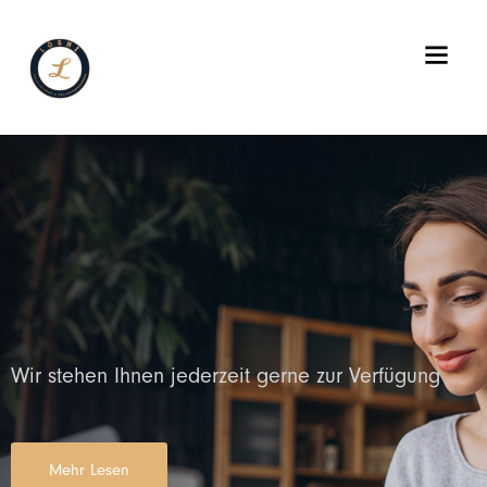
zip escort
karkamış escort
islahiye escort
araban escort
gazian
Wir stehen Ihnen jederzeit gerne zur Verfügung
Mehr Lesen